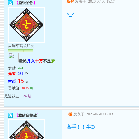
板凳
发表于: 2026-07-09 18:17
【
坚强的你
】
^_^
吉利平码坛好友
发帖
月入
十万
不是
梦
发贴:
264
元宝:
264
个
15
吉币:
元
贡献值:
3005
点
最近认证:
124 期
3楼
发表于: 2026-07-09 17:03
【
裁缝店枪战
】
高手！！牛D