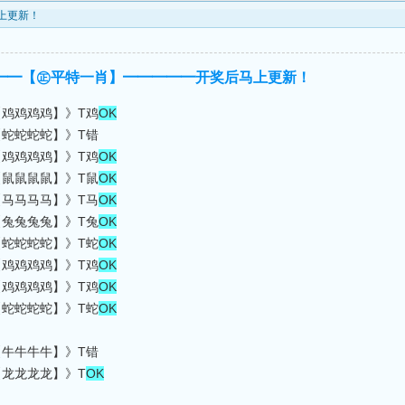
马上更新！
━━━━━【㊣平特一肖】━━━━━开奖后马上更新！
【鸡鸡鸡鸡】》T鸡
OK
【蛇蛇蛇蛇】》T错
【鸡鸡鸡鸡】》T鸡
OK
【鼠鼠鼠鼠】》T鼠
OK
【马马马马】》T马
OK
【兔兔兔兔】》T兔
OK
【蛇蛇蛇蛇】》T蛇
OK
【鸡鸡鸡鸡】》T鸡
OK
【鸡鸡鸡鸡】》T鸡
OK
【蛇蛇蛇蛇】》T蛇
OK
【牛牛牛牛】》T错
【龙龙龙龙】》T
OK