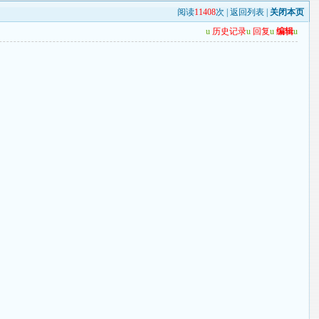
阅读
11408
次 |
返回列表
|
关闭本页
u
历史记录
u
回复
u
编辑
u