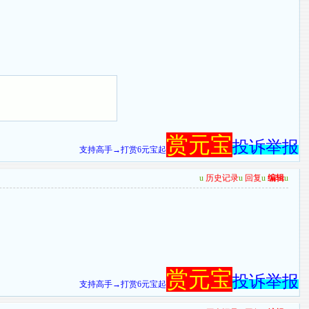
赏元宝
投诉举报
支持高手→打赏6元宝起
u
历史记录
u
回复
u
编辑
u
赏元宝
投诉举报
支持高手→打赏6元宝起