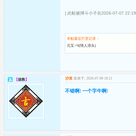
[ 此帖被搏斗小子在2026-07-07 22:1
本帖最近打赏记录：
元宝:+6(情人浪头)
沙发
发表于: 2026-07-09 18:21
【
拯救
】
不错啊! 一个字牛啊!