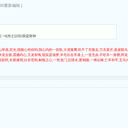
:35重新编辑 ]
宝:+6(持之以恒)我是财神
山举鼎,宏光,我狠心伤你吗,我心内的一首歌,大漠孤鹰,吃不了兜着走,万夫莫开,悬崖勒马
来龙去脉,震撼内心,亢龙有悔,现实是场梦,羊毛出在羊身上,一览无余,不吃羊一身膻,阿龙
面彩民,长夜难明,白衣苍狗,豺狐之心,一世龙门,忘情水,爱相随,一傅众咻,亡羊补牢,五马