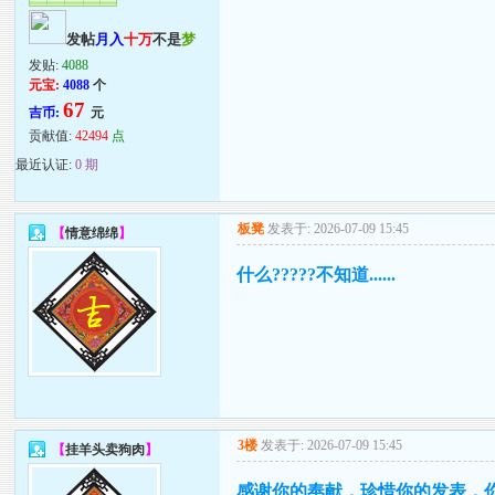
发帖
月入
十万
不是
梦
发贴:
4088
元宝:
4088
个
67
吉币:
元
贡献值:
42494
点
最近认证:
0 期
板凳
发表于: 2026-07-09 15:45
【
情意绵绵
】
什么?????不知道......
3楼
发表于: 2026-07-09 15:45
【
挂羊头卖狗肉
】
感谢你的奉献，珍惜你的发表，