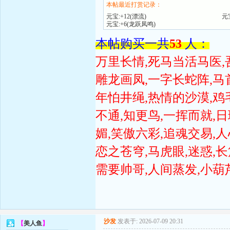
本帖最近打赏记录：
元宝:+12(漂流)
元
元宝:+6(龙跃凤鸣)
本帖购买一共
53
人：
万里长情,死马当活马医,
雕龙画凤,一字长蛇阵,马
年怕井绳,热情的沙漠,鸡
不通,知更鸟,一挥而就,
媚,笑傲六彩,追魂交易,
恋之苍穹,马虎眼,迷惑,
需要帅哥,人间蒸发,小葫
沙发
发表于: 2026-07-09 20:31
【
美人鱼
】