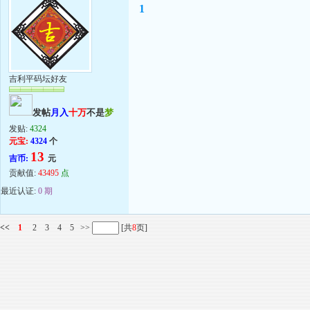
1
吉利平码坛好友
发帖
月入
十万
不是
梦
发贴:
4324
元宝:
4324
个
13
吉币:
元
贡献值:
43495
点
最近认证:
0 期
<<
1
2
3
4
5
>>
[共
8
页]