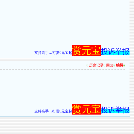
赏元宝
投诉举报
支持高手→打赏6元宝起
u
历史记录
u
回复
u
编辑
u
赏元宝
投诉举报
支持高手→打赏6元宝起