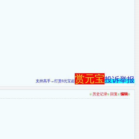
赏元宝
投诉举报
支持高手→打赏6元宝起
u
历史记录
u
回复
u
编辑
u