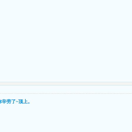
你辛劳了~顶上。