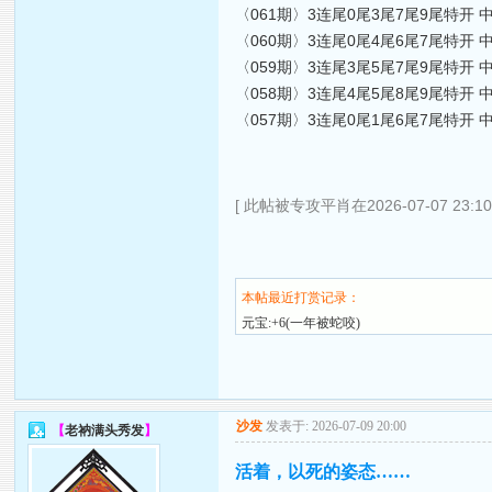
〈061期〉3连尾0尾3尾7尾9尾特开 中 
〈060期〉3连尾0尾4尾6尾7尾特开 中 5 
〈059期〉3连尾3尾5尾7尾9尾特开 中 4 
〈058期〉3连尾4尾5尾8尾9尾特开 中 
〈057期〉3连尾0尾1尾6尾7尾特开 中 3
[ 此帖被专攻平肖在2026-07-07 23:1
本帖最近打赏记录：
元宝:+6(一年被蛇咬)
沙发
发表于: 2026-07-09 20:00
【
老衲满头秀发
】
活着，以死的姿态……