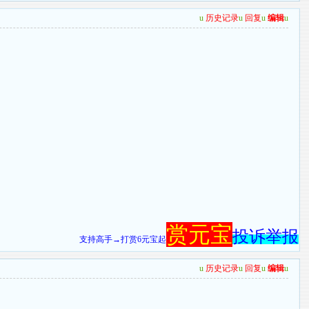
u
历史记录
u
回复
u
编辑
u
赏元宝
投诉举报
支持高手→打赏6元宝起
u
历史记录
u
回复
u
编辑
u