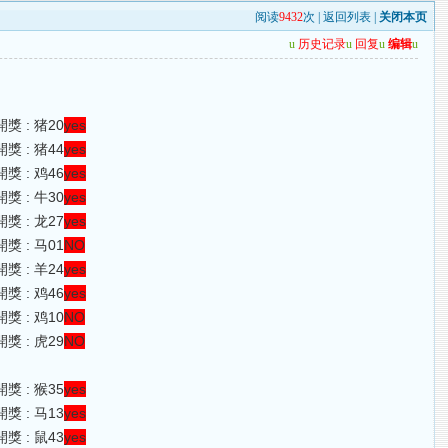
阅读
9432
次 |
返回列表
|
关闭本页
u
历史记录
u
回复
u
编辑
u
獎 : 猪20
yes
獎 : 猪44
yes
獎 : 鸡46
yes
獎 : 牛30
yes
獎 : 龙27
yes
獎 : 马01
NO
獎 : 羊24
yes
獎 : 鸡46
yes
獎 : 鸡10
NO
獎 : 虎29
NO
獎 : 猴35
yes
獎 : 马13
yes
獎 : 鼠43
yes