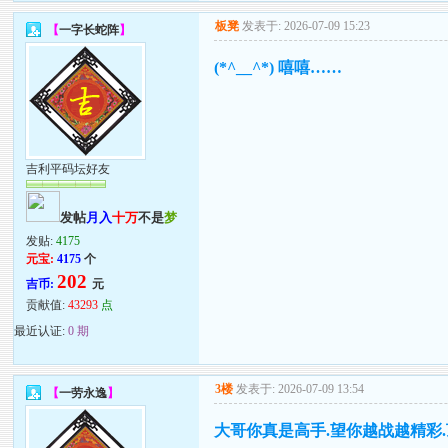
板凳
发表于: 2026-07-09 15:23
【
一字长蛇阵
】
(*^__^*) 嘻嘻……
吉利平码坛好友
发帖
月入
十万
不是
梦
发贴:
4175
元宝:
4175
个
202
吉币:
元
贡献值:
43293
点
最近认证:
0 期
3楼
发表于: 2026-07-09 13:54
【
一劳永逸
】
大哥你真是高手.望你越战越精彩