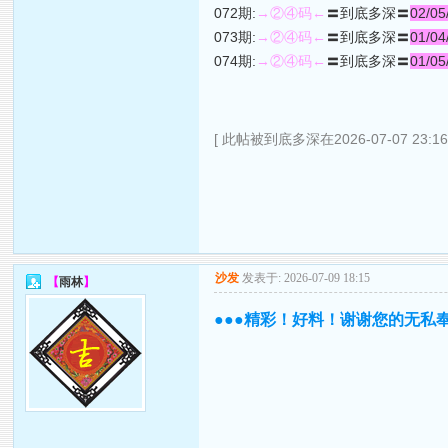
072期:
→②④码←
〓到底多深〓
02/05
073期:
→②④码←
〓到底多深〓
01/04
074期:
→②④码←
〓到底多深〓
01/05
[ 此帖被到底多深在2026-07-07 23:1
沙发
发表于: 2026-07-09 18:15
【
雨林
】
●●●精彩！好料！谢谢您的无私奉