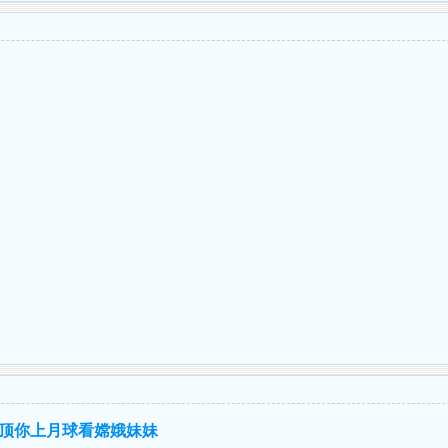
.顶你上月球看嫦娥妹妹