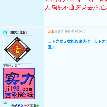
人,狗屁不通,来龙去脉,
沙发
发表于: 2026-07-09 20:10
【
用实力征服
】
天下之友无数以投缘为佳，天下之
重！
平坛实力高手
发帖
月入
十万
不是
梦