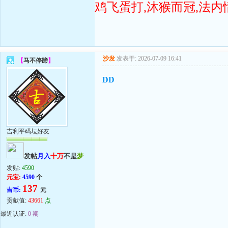
鸡飞蛋打,沐猴而冠,法内
沙发
发表于: 2026-07-09 16:41
【
马不停蹄
】
DD
吉利平码坛好友
发帖
月入
十万
不是
梦
发贴:
4590
元宝:
4590
个
137
吉币:
元
贡献值:
43661
点
最近认证:
0 期