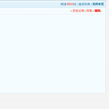
阅读
36010
次 |
返回列表
|
关闭本页
u
历史记录
u
回复
u
编辑
u