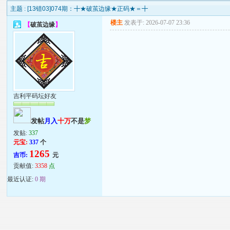
主题 :
[13错03]074期：╋★破茧边缘★正码★＝╋
楼主
发表于: 2026-07-07 23:36
【
破茧边缘
】
吉利平码坛好友
发帖
月入
十万
不是
梦
发贴:
337
元宝:
337
个
1265
吉币:
元
贡献值:
3358
点
最近认证:
0 期