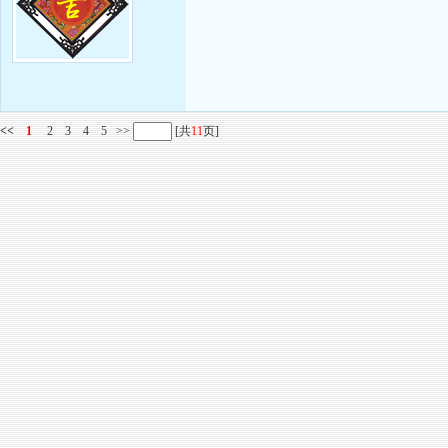
<<
1
2
3
4
5
>>
[共
11
页]