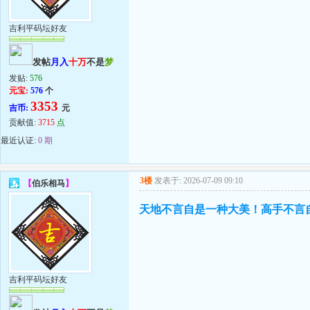
吉利平码坛好友
发帖
月入
十万
不是
梦
发贴:
576
元宝:
576
个
3353
吉币:
元
贡献值:
3715
点
最近认证:
0 期
3楼
发表于: 2026-07-09 09:10
【
伯乐相马
】
天地不言自是一种大美！高手不言
吉利平码坛好友