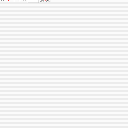
<<
1
2
3
>>
[共
3
页]