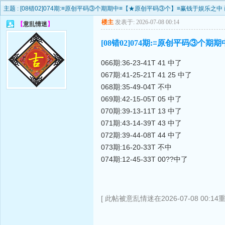
主题 :
[08错02]074期:≡原创平码③个期期中≡【★原创平码③个】≡赢钱于娱乐之中
楼主
发表于: 2026-07-08 00:14
【
意乱情迷
】
[08错02]074期:≡原创平码③
066期:36-23-41T 41 中了
067期:41-25-21T 41 25 中了
068期:35-49-04T 不中
069期:42-15-05T 05 中了
070期:39-13-11T 13 中了
071期:43-14-39T 43 中了
072期:39-44-08T 44 中了
073期:16-20-33T 不中
074期:12-45-33T 00??中了
[ 此帖被意乱情迷在2026-07-08 00:14