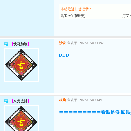
本帖最近打赏记录：
元宝:+6(德里安)
元宝:
沙发
发表于: 2026-07-09 15:43
【
快马加鞭
】
DDD
板凳
发表于: 2026-07-09 14:10
【
来龙去脉
】
〓〓〓〓〓〓〓〓〓看贴是份.回