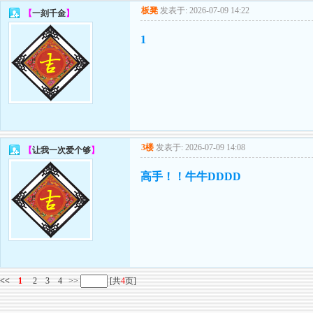
板凳
发表于: 2026-07-09 14:22
【
一刻千金
】
1
3楼
发表于: 2026-07-09 14:08
【
让我一次爱个够
】
高手！！牛牛DDDD
<<
1
2
3
4
>>
[共
4
页]