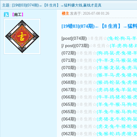
主题 :
[19错03](074期)←【8 生肖】→猛料赚大钱,赢钱才是真
楼主
发表于: 2026-07-08 01:26
【
南工
】
[19错03](074期)←【8 生肖】
[post](074期)
☆8 生肖☆
(兔-蛇-狗-马-羊
[/ post](073期)
☆8 生肖☆
(羊-虎-狗-猪-
(072期)
☆8 生肖☆
(狗-鸡-鼠-虎-兔-猪-羊
(071期)
☆8 生肖☆
(牛-羊-龙-马-猴-鼠-猪
(070期)
☆8 生肖☆
(羊-猴-龙-鼠-兔-虎-马
(069期)
☆8 生肖☆
(猴-羊-马-虎-兔-猪-狗
(068期)
☆8 生肖☆
(猴-鸡-蛇-鼠-兔-虎-猪
(067期)
☆8 生肖☆
(虎-鸡-猪-兔-羊-鼠-蛇
(066期)
☆8 生肖☆
(牛-羊-鸡-猪-蛇-猴-虎
(065期)
☆8 生肖☆
(羊-兔-牛-猴-马-狗-蛇
(065期)
☆8 生肖☆
(羊-兔-牛-猴-马-狗-蛇
(064期)
☆8 生肖☆
(虎-猪-龙-牛-蛇-狗-鼠
(063期)
☆8 生肖☆
(虎-龙-兔-牛-猪-蛇-猴
(062期)
☆8 生肖☆
(兔-猴-蛇-鸡-虎-猪-龙