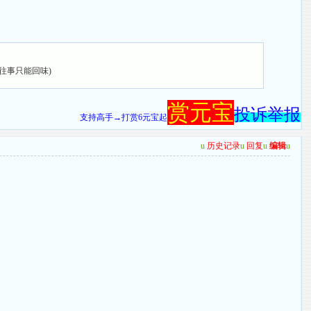
6(往事只能回味)
赏元宝
投诉举报
支持高手→打赏6元宝起
u
历史记录
u
回复
u
编辑
u