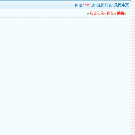
阅读
27015
次 |
返回列表
|
关闭本页
u
历史记录
u
回复
u
编辑
u