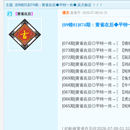
主题 :
[09错01]074期：黄雀在后◆平特一肖◆,实力验证 ！！！
楼主
发表于: 2026-07-08 01:31
【
黄雀在后
】
[09错01]074期：黄雀在后◆平
[074期]黄雀在后◎平特一肖→〖【
[073期]黄雀在后◎平特一肖→〖【
[072期]黄雀在后◎平特一肖→〖【
[071期]黄雀在后◎平特一肖→〖【
[070期]黄雀在后◎平特一肖→〖【
[069期]黄雀在后◎平特一肖→〖【
[068期]黄雀在后◎平特一肖→〖【
[067期]黄雀在后◎平特一肖→〖【
[066期]黄雀在后◎平特一肖→〖【
[065期]黄雀在后◎平特一肖→〖【
[ 此帖被黄雀在后在2026-07-08 01:3