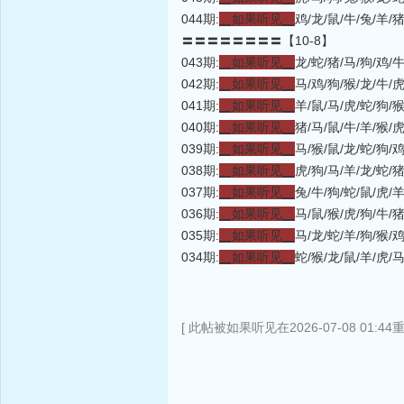
044期:
▁如果听见▁
鸡/龙/鼠/牛/兔/羊/
〓〓〓〓〓〓〓〓【10-8】
043期:
▁如果听见▁
龙/蛇/猪/马/狗/鸡/
042期:
▁如果听见▁
马/鸡/狗/猴/龙/牛/
041期:
▁如果听见▁
羊/鼠/马/虎/蛇/狗/
040期:
▁如果听见▁
猪/马/鼠/牛/羊/猴/
039期:
▁如果听见▁
马/猴/鼠/龙/蛇/狗/
038期:
▁如果听见▁
虎/狗/马/羊/龙/蛇/
037期:
▁如果听见▁
兔/牛/狗/蛇/鼠/虎/
036期:
▁如果听见▁
马/鼠/猴/虎/狗/牛/
035期:
▁如果听见▁
马/龙/蛇/羊/狗/猴/
034期:
▁如果听见▁
蛇/猴/龙/鼠/羊/虎/
[ 此帖被如果听见在2026-07-08 01:44