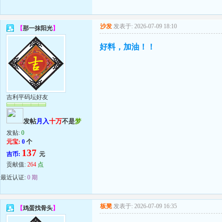
沙发
发表于: 2026-07-09 18:10
【
那一抹阳光
】
好料，加油！！
吉利平码坛好友
发帖
月入
十万
不是
梦
发贴:
0
元宝:
0
个
137
吉币:
元
贡献值:
264
点
最近认证:
0 期
板凳
发表于: 2026-07-09 16:35
【
鸡蛋找骨头
】