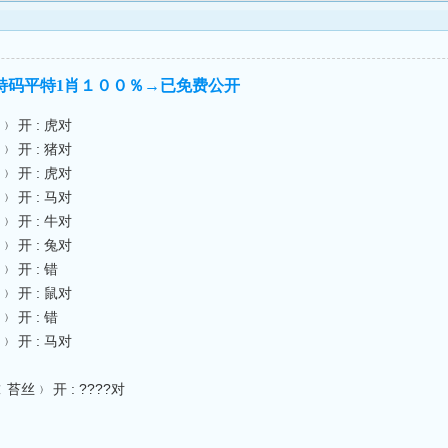
→☆特码平特1肖１００％→已免费公开
 开 : 虎对
 开 : 猪对
 开 : 虎对
 开 : 马对
 开 : 牛对
 开 : 兔对
 开 : 错
 开 : 鼠对
 开 : 错
 开 : 马对
苔丝﹚ 开 : ????对