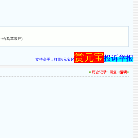
:+6(马革裹尸)
赏元宝
投诉举报
支持高手→打赏6元宝起
u
历史记录
u
回复
u
编辑
u