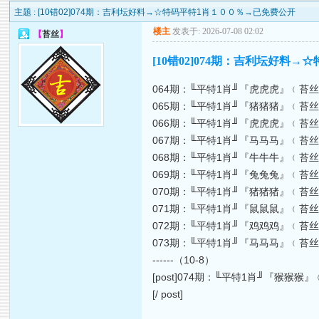
主题 :
[10错02]074期：吉利坛好料→☆特码平特1肖１００％→已免费公开
楼主
发表于: 2026-07-08 02:02
【
苔丝
】
[10错02]074期：吉利坛好料
064期：╙平特1肖╜『虎虎虎』﹙苔丝﹚
065期：╙平特1肖╜『猪猪猪』﹙苔丝﹚
066期：╙平特1肖╜『虎虎虎』﹙苔丝﹚
067期：╙平特1肖╜『马马马』﹙苔丝﹚
068期：╙平特1肖╜『牛牛牛』﹙苔丝﹚
069期：╙平特1肖╜『兔兔兔』﹙苔丝﹚
070期：╙平特1肖╜『猪猪猪』﹙苔丝﹚
071期：╙平特1肖╜『鼠鼠鼠』﹙苔丝﹚
072期：╙平特1肖╜『鸡鸡鸡』﹙苔丝﹚
073期：╙平特1肖╜『马马马』﹙苔丝﹚
------（10-8）
[post]074期：╙平特1肖╜『猴猴猴』﹙
[/ post]