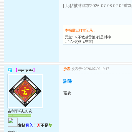
[ 此帖被苔丝在2026-07-08 02:02重
本帖最近打赏记录：
元宝:+6(不敢越雷池)我是财神
元宝:+6(鸡飞狗跳)
沙发
发表于: 2026-07-09 19:17
【
superjesta
】
謝謝
需要
吉利平码坛好友
发帖
月入
十万
不是
梦