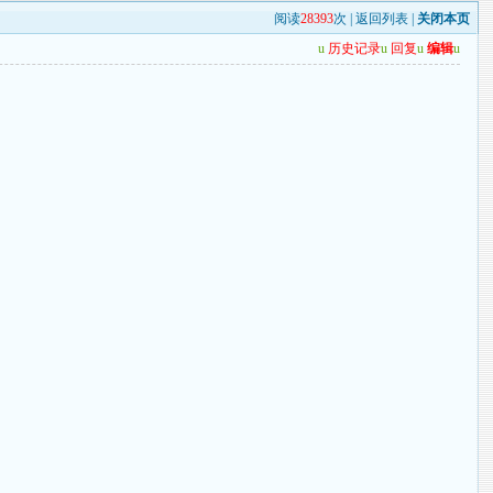
阅读
28393
次 |
返回列表
|
关闭本页
u
历史记录
u
回复
u
编辑
u