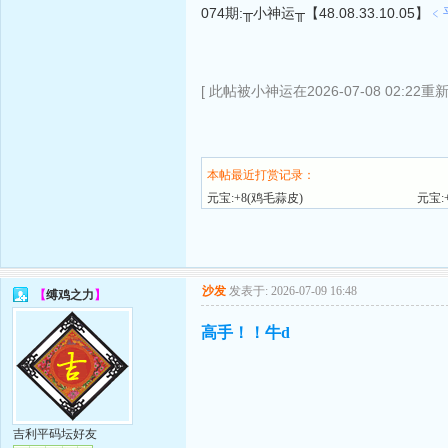
074期:╥小神运╥【48.08.33.10.05】
﹤
[ 此帖被小神运在2026-07-08 02:22重
本帖最近打赏记录：
元宝:+8(鸡毛蒜皮)
元宝:
沙发
发表于: 2026-07-09 16:48
【
缚鸡之力
】
高手！！牛d
吉利平码坛好友