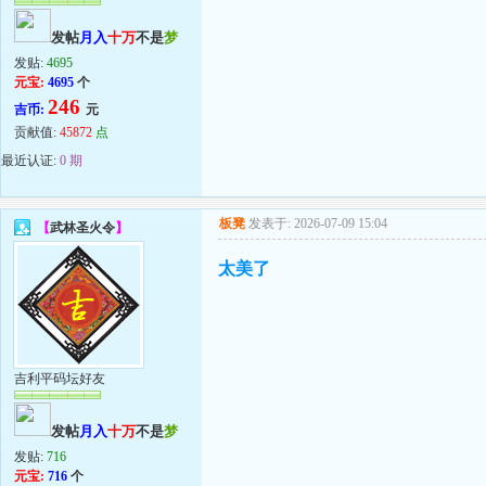
发帖
月入
十万
不是
梦
发贴:
4695
元宝:
4695
个
246
吉币:
元
贡献值:
45872
点
最近认证:
0 期
板凳
发表于: 2026-07-09 15:04
【
武林圣火令
】
太美了
吉利平码坛好友
发帖
月入
十万
不是
梦
发贴:
716
元宝:
716
个