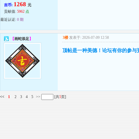
1268
吉币:
元
贡献值:
5962
点
最近认证:
0 期
3楼
发表于: 2026-07-09 12:58
【
画蛇添足
】
顶帖是一种美德！论坛有你的参与
<<
1
2
3
4
5
>>
[共
5
页]