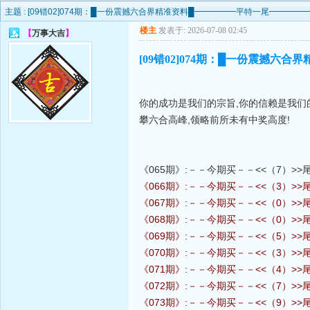
主题 :
[09错02]074期：█一份震撼六合界精准资料█━━━━━平特一尾━━━━━
楼主
发表于: 2026-07-08 02:45
【
万事大吉
】
[09错02]074期：█一份震撼六
你的成功是我们的宗旨,你的信赖是我们
攀六合高峰,领略前所未有中奖高度!
《065期》:－－今期买－－<<（7）>>
《066期》:－－今期买－－<<（3）>>
《067期》:－－今期买－－<<（0）>>
《068期》:－－今期买－－<<（0）>>
《069期》:－－今期买－－<<（5）>>
《070期》:－－今期买－－<<（3）>>
《071期》:－－今期买－－<<（4）>>
《072期》:－－今期买－－<<（7）>>
《073期》:－－今期买－－<<（9）>>