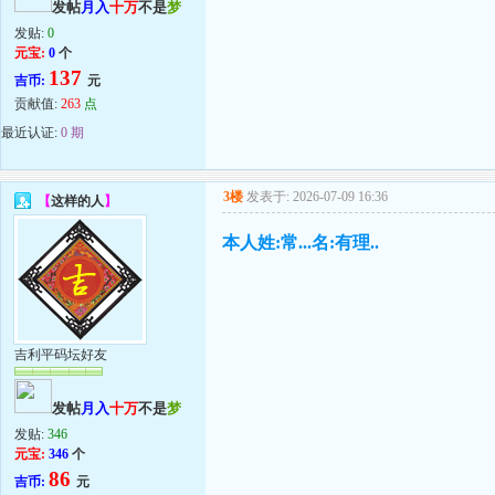
发帖
月入
十万
不是
梦
发贴:
0
元宝:
0
个
137
吉币:
元
贡献值:
263
点
最近认证:
0 期
3楼
发表于: 2026-07-09 16:36
【
这样的人
】
本人姓:常...名:有理..
吉利平码坛好友
发帖
月入
十万
不是
梦
发贴:
346
元宝:
346
个
86
吉币:
元