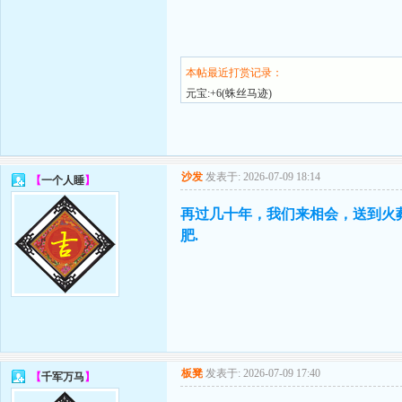
本帖最近打赏记录：
元宝:+6(蛛丝马迹)
沙发
发表于: 2026-07-09 18:14
【
一个人睡
】
再过几十年，我们来相会，送到火
肥.
板凳
发表于: 2026-07-09 17:40
【
千军万马
】