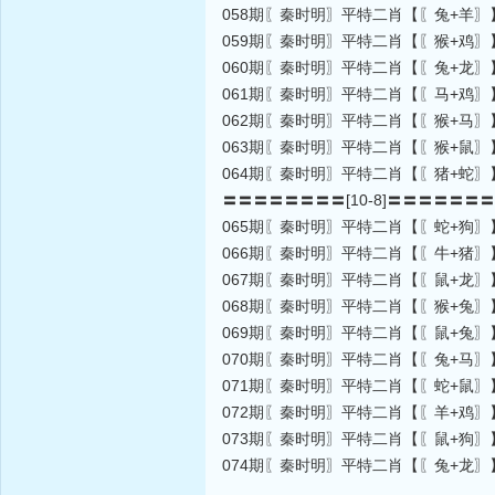
058期〖秦时明〗平特二肖【〖兔+羊
059期〖秦时明〗平特二肖【〖猴+鸡〗
060期〖秦时明〗平特二肖【〖兔+龙
061期〖秦时明〗平特二肖【〖马+鸡〗
062期〖秦时明〗平特二肖【〖猴+马〗
063期〖秦时明〗平特二肖【〖猴+鼠〗
064期〖秦时明〗平特二肖【〖猪+蛇〗
〓〓〓〓〓〓〓〓[10-8]〓〓〓〓〓〓
065期〖秦时明〗平特二肖【〖蛇+狗〗
066期〖秦时明〗平特二肖【〖牛+猪〗
067期〖秦时明〗平特二肖【〖鼠+龙〗
068期〖秦时明〗平特二肖【〖猴+兔〗
069期〖秦时明〗平特二肖【〖鼠+兔
070期〖秦时明〗平特二肖【〖兔+马
071期〖秦时明〗平特二肖【〖蛇+鼠
072期〖秦时明〗平特二肖【〖羊+鸡〗
073期〖秦时明〗平特二肖【〖鼠+狗〗
074期〖秦时明〗平特二肖【〖兔+龙〗