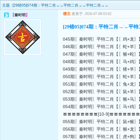
主题 :
[29错05]074期：平特二肖→→平特二肖→→平特二肖→→
楼主
发表于: 2026-07-08 03:02
【
秦时明
】
[29错05]074期：平特二肖→→
045期〖秦时明〗平特二肖【〖鸡+龙〗
046期〖秦时明〗平特二肖【〖蛇+羊
047期〖秦时明〗平特二肖【〖猴+蛇
048期〖秦时明〗平特二肖【〖马+鸡
049期〖秦时明〗平特二肖【〖猪+羊〗
050期〖秦时明〗平特二肖【〖蛇+羊〗
051期〖秦时明〗平特二肖【〖兔+龙
052期〖秦时明〗平特二肖【〖鼠+羊
053期〖秦时明〗平特二肖【〖猴+马〗
054期〖秦时明〗平特二肖【〖马+鸡〗
〓〓〓〓〓〓〓〓[10-9]〓〓〓〓〓〓
055期〖秦时明〗平特二肖【〖鼠+猴
056期〖秦时明〗平特二肖【〖猴+龙〗
057期〖秦时明〗平特二肖【〖虎+狗〗