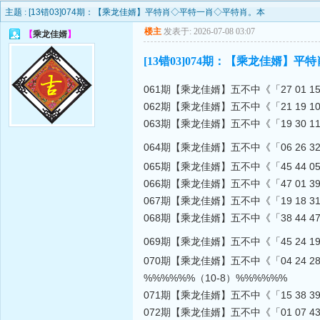
主题 :
[13错03]074期：【乘龙佳婿】平特肖◇平特一肖◇平特肖。本
楼主
发表于: 2026-07-08 03:07
【
乘龙佳婿
】
[13错03]074期：【乘龙佳婿】
061期【乘龙佳婿】五不中《「27 01 15 22 
062期【乘龙佳婿】五不中《「21 19 10 36 
063期【乘龙佳婿】五不中《「19 30 11 39 
064期【乘龙佳婿】五不中《「06 26 32 36 
065期【乘龙佳婿】五不中《「45 44 05 10 
066期【乘龙佳婿】五不中《「47 01 39 23 
067期【乘龙佳婿】五不中《「19 18 31 12 
068期【乘龙佳婿】五不中《「38 44 47 09 
069期【乘龙佳婿】五不中《「45 24 19 41 
070期【乘龙佳婿】五不中《「04 24 28 38 
%%%%%%（10-8）%%%%%%
071期【乘龙佳婿】五不中《「15 38 39 32 
072期【乘龙佳婿】五不中《「01 07 43 12 