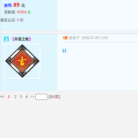
89
吉币:
元
贡献值:
43264
点
最近认证:
0 期
3楼
发表于: 2026-07-09 13:05
【
井底之蛙
】
11
<<
1
2
3
4
>>
[共
4
页]