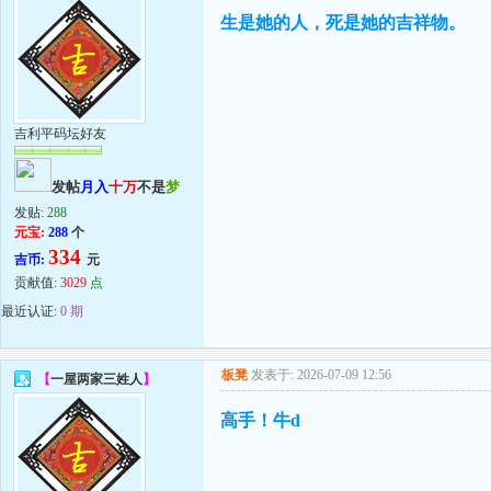
生是她的人，死是她的吉祥物。
吉利平码坛好友
发帖
月入
十万
不是
梦
发贴:
288
元宝:
288
个
334
吉币:
元
贡献值:
3029
点
最近认证:
0 期
板凳
发表于: 2026-07-09 12:56
【
一屋两家三姓人
】
高手！牛d