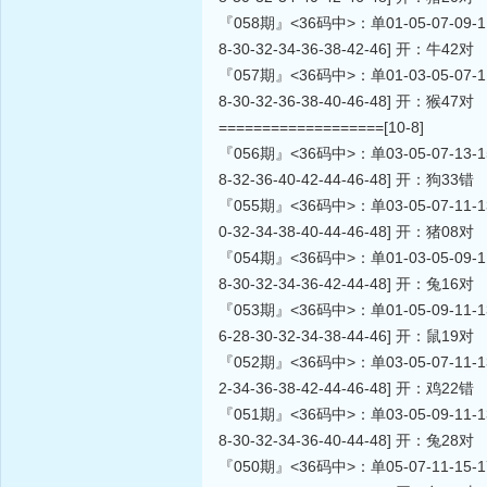
『058期』<36码中>：单01-05-07-09-11-15-
8-30-32-34-36-38-42-46] 开：牛42对
『057期』<36码中>：单01-03-05-07-11-13-
8-30-32-36-38-40-46-48] 开：猴47对
===================[10-8]
『056期』<36码中>：单03-05-07-13-15-17-
8-32-36-40-42-44-46-48] 开：狗33错
『055期』<36码中>：单03-05-07-11-13-15-
0-32-34-38-40-44-46-48] 开：猪08对
『054期』<36码中>：单01-03-05-09-11-15-
8-30-32-34-36-42-44-48] 开：兔16对
『053期』<36码中>：单01-05-09-11-13-15-
6-28-30-32-34-38-44-46] 开：鼠19对
『052期』<36码中>：单03-05-07-11-13-15-
2-34-36-38-42-44-46-48] 开：鸡22错
『051期』<36码中>：单03-05-09-11-13-17-
8-30-32-34-36-40-44-48] 开：兔28对
『050期』<36码中>：单05-07-11-15-17-19-