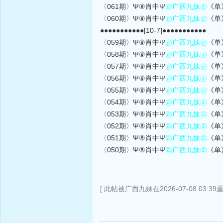
〈061期〉Ψ⑧肖中Ψ
㊣广西九妹㊣
《单》
〈060期〉Ψ⑧肖中Ψ
㊣广西九妹㊣
《单》
●●●●●●●●●●●[10-7]●●●●●●●●●●●
〈059期〉Ψ⑧肖中Ψ
㊣广西九妹㊣
《单》
〈058期〉Ψ⑧肖中Ψ
㊣广西九妹㊣
《单》
〈057期〉Ψ⑧肖中Ψ
㊣广西九妹㊣
《单》
〈056期〉Ψ⑧肖中Ψ
㊣广西九妹㊣
《单》
〈055期〉Ψ⑧肖中Ψ
㊣广西九妹㊣
《单》
〈054期〉Ψ⑧肖中Ψ
㊣广西九妹㊣
《单》
〈053期〉Ψ⑧肖中Ψ
㊣广西九妹㊣
《单》
〈052期〉Ψ⑧肖中Ψ
㊣广西九妹㊣
《单》
〈051期〉Ψ⑧肖中Ψ
㊣广西九妹㊣
《单》
〈050期〉Ψ⑧肖中Ψ
㊣广西九妹㊣
《单》
[ 此帖被广西九妹在2026-07-08 03:39