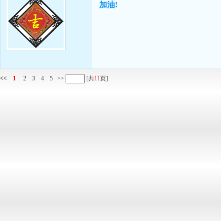
加油!
<<
1
2
3
4
5
>>
[共
11
页]