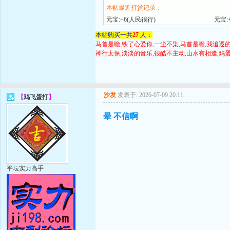
本帖最近打赏记录：
元宝:+6(人民很行)
元宝:
本帖购买一共
27
人：
马首是瞻,铁了心爱你,一尘不染,马首是瞻,我追逐的
神行太保,淡淡的音乐,很酷不主动,山水有相逢,鸡蛋
沙发
发表于: 2026-07-09 20:11
【
鸡飞蛋打
】
晕 不信啊
平坛实力高手