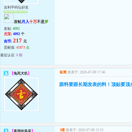
吉利平码坛好友
发帖
月入
十万
不是
梦
发贴:
4092
元宝:
4092
个
217
吉币:
元
贡献值:
41873
点
最近认证:
0 期
板凳
发表于: 2026-07-09 17:46
【
兔死犬饥
】
跟料要跟长期发表的料！顶贴要顶
3楼
发表于: 2026-07-09 13:53
【
真我的风采
】