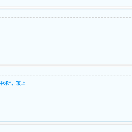
中求”。顶上