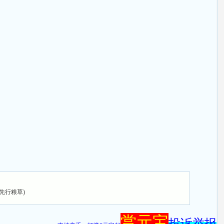
(先行粮草)
赏元宝
投诉举报