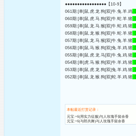
●●●●●●●●●●●●●●●●●【10-9】
061期:[单]鼠.虎.龙.狗[双]牛.兔.羊.鸡
060期:[单]鼠.虎.马.狗[双]牛.蛇.羊.猪
059期:[单]鼠.龙.马.猴[双]牛.蛇.鸡.猪
058期:[单]鼠.龙.猴.狗[双]牛.蛇.羊.猪
057期:[单]鼠.龙.马.猴[双]牛.兔.羊.猪
056期:[单]鼠.马.猴.狗[双]兔.羊.鸡.猪
055期:[单]鼠.虎.龙.马[双]牛.兔.鸡.猪
054期:[单]虎.马.猴.狗[双]牛.羊.鸡.猪
053期:[单]鼠.虎.龙.狗[双]兔.羊.鸡.猪
052期:[单]鼠.龙.猴.狗[双]蛇.羊.鸡.猪
本帖最近打赏记录：
元宝:+6(用实力征服)与人玫瑰手留余香
元宝:+6(与郎共舞)与人玫瑰手留余香