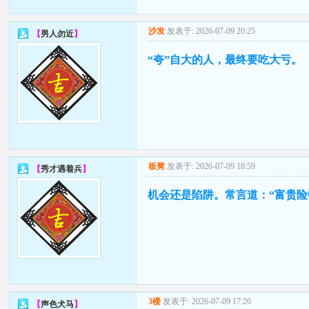
沙发
发表于: 2026-07-09 20:25
【
男人勿近
】
“夸”自大的人，最终要吃大亏。
板凳
发表于: 2026-07-09 18:59
【
秀才遇着兵
】
机会还是陷阱。常言道：“富贵险
3楼
发表于: 2026-07-09 17:26
【
声色犬马
】