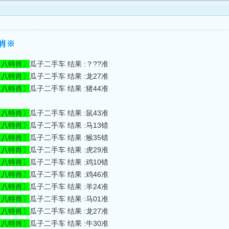
特肖※
〔八特肖〕
瓜子二手车 结果 :？??准
〔八特肖〕
瓜子二手车 结果 :龙27准
〔八特肖〕
瓜子二手车 结果 :猪44准
〔八特肖〕
瓜子二手车 结果 :鼠43准
〔八特肖〕
瓜子二手车 结果 :马13错
〔八特肖〕
瓜子二手车 结果 :猴35错
〔八特肖〕
瓜子二手车 结果 :虎29准
〔八特肖〕
瓜子二手车 结果 :鸡10错
〔八特肖〕
瓜子二手车 结果 :鸡46准
〔八特肖〕
瓜子二手车 结果 :羊24准
〔八特肖〕
瓜子二手车 结果 :马01准
〔八特肖〕
瓜子二手车 结果 :龙27准
〔八特肖〕
瓜子二手车 结果 :牛30准