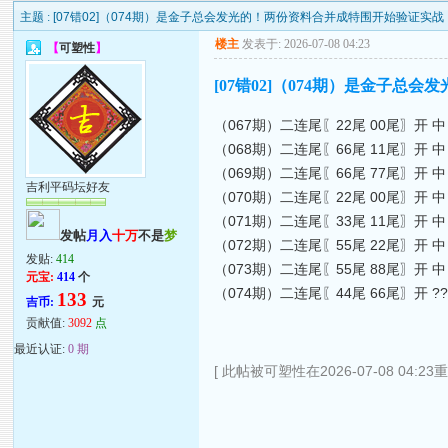
主题 :
[07错02]（074期）是金子总会发光的！两份资料合并成特围开始验证实战
楼主
发表于: 2026-07-08 04:23
【
可塑性
】
[07错02]（074期）是金子
（067期）二连尾〖22尾 00尾〗开 中 2
（068期）二连尾〖66尾 11尾〗开 中 1
（069期）二连尾〖66尾 77尾〗开 中 3 
吉利平码坛好友
（070期）二连尾〖22尾 00尾〗开 中 3 
（071期）二连尾〖33尾 11尾〗开 中 2
发帖
月入
十万
不是
梦
（072期）二连尾〖55尾 22尾〗开 中 
发贴:
414
（073期）二连尾〖55尾 88尾〗开 中 2
元宝:
414
个
（074期）二连尾〖44尾 66尾〗开 ??
133
吉币:
元
贡献值:
3092
点
最近认证:
0 期
[ 此帖被可塑性在2026-07-08 04:23