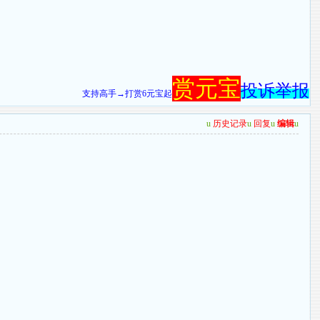
赏元宝
投诉举报
支持高手→打赏6元宝起
u
历史记录
u
回复
u
编辑
u