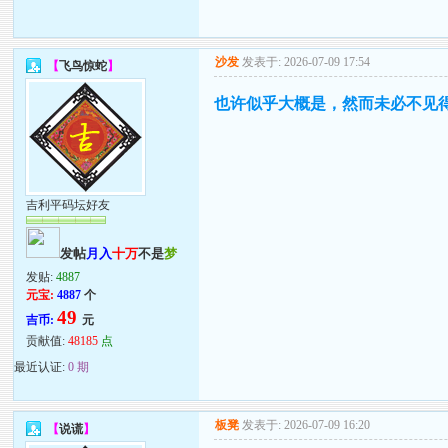
沙发
发表于: 2026-07-09 17:54
【
飞鸟惊蛇
】
也许似乎大概是，然而未必不见
吉利平码坛好友
发帖
月入
十万
不是
梦
发贴:
4887
元宝:
4887
个
49
吉币:
元
贡献值:
48185
点
最近认证:
0 期
板凳
发表于: 2026-07-09 16:20
【
说谎
】