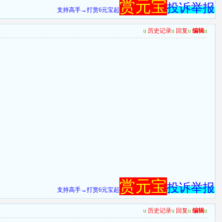
赏元宝
投诉举报
支持高手→打赏6元宝起
u
历史记录
u
回复
u
编辑
u
赏元宝
投诉举报
支持高手→打赏6元宝起
u
历史记录
u
回复
u
编辑
u