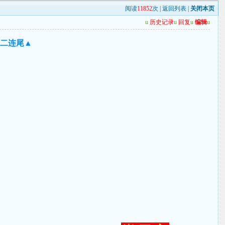
阅读
11852
次 |
返回列表
|
关闭本页
u
历史记录
u
回复
u
编辑
u
.二连尾▲