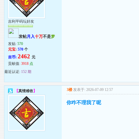
吉利平码坛好友
发帖
月入
十万
不是
梦
发贴:
570
元宝:
570
个
2462
吉币:
元
贡献值:
3918
点
最近认证:
152 期
3楼
发表于: 2026-07-09 12:57
【
真情难收
】
你咋不理我了呢