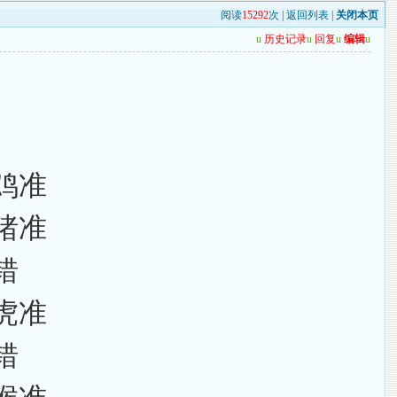
阅读
15292
次 |
返回列表
|
关闭本页
u
历史记录
u
回复
u
编辑
u
鸡准
猪准
错
虎准
错