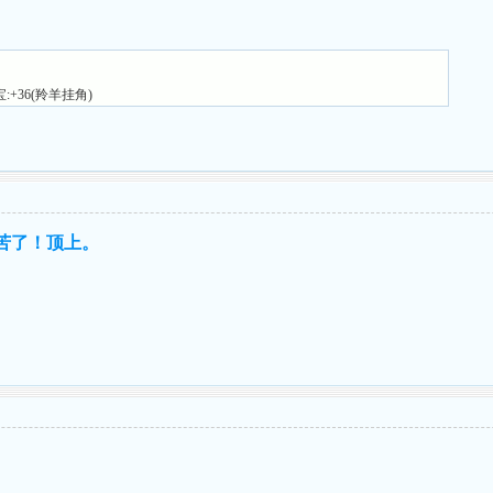
:+36(羚羊挂角)
辛苦了！顶上。