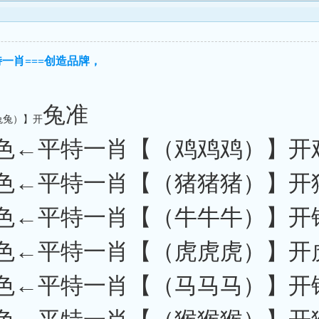
平特一肖===创造品牌，
兔准
兔兔）】开
绘色←平特一肖【（鸡鸡鸡）】开
绘色←平特一肖【（猪猪猪）】开
绘色←平特一肖【（牛牛牛）】开
绘色←平特一肖【（虎虎虎）】开
绘色←平特一肖【（马马马）】开