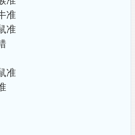
猴准
牛准
鼠准
错
鼠准
准