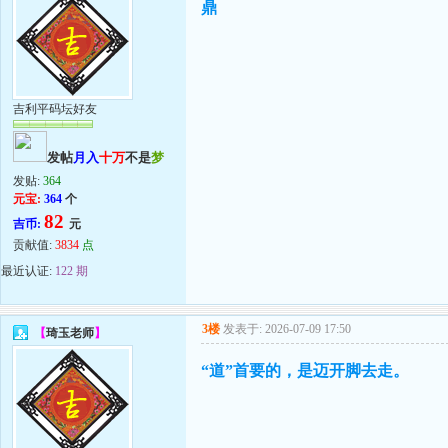
鼎
吉利平码坛好友
发帖
月入
十万
不是
梦
发贴:
364
元宝:
364
个
82
吉币:
元
贡献值:
3834
点
最近认证:
122 期
3楼
发表于: 2026-07-09 17:50
【
琦玉老师
】
“道”首要的，是迈开脚去走。