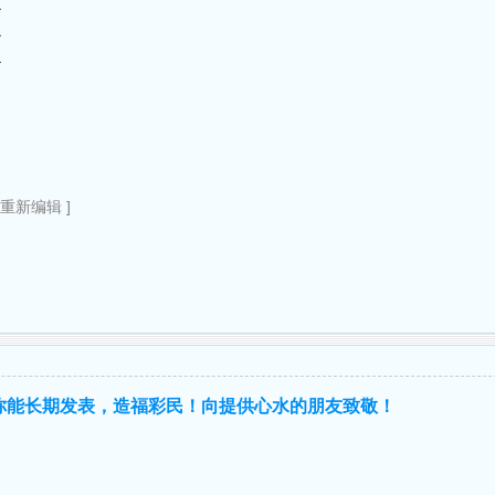
了
了
了
8重新编辑 ]
你能长期发表，造福彩民！向提供心水的朋友致敬！