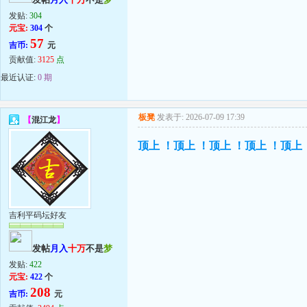
发贴:
304
元宝:
304
个
57
吉币:
元
贡献值:
3125
点
最近认证:
0 期
板凳
发表于: 2026-07-09 17:39
【
混江龙
】
顶上 ！顶上 ！顶上 ！顶上 ！顶上 
吉利平码坛好友
发帖
月入
十万
不是
梦
发贴:
422
元宝:
422
个
208
吉币:
元