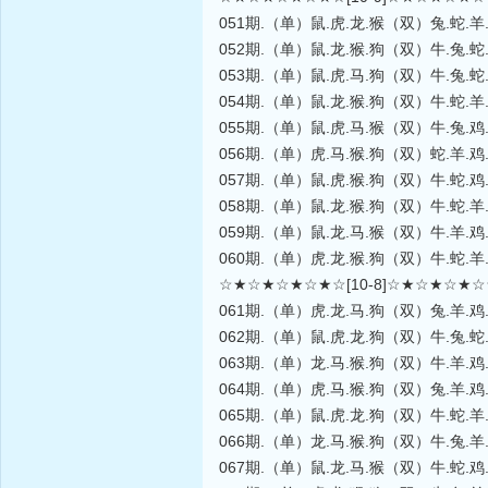
051期.（单）鼠.虎.龙.猴（双）兔.蛇.羊
052期.（单）鼠.龙.猴.狗（双）牛.兔.蛇
053期.（单）鼠.虎.马.狗（双）牛.兔.蛇
054期.（单）鼠.龙.猴.狗（双）牛.蛇.羊
055期.（单）鼠.虎.马.猴（双）牛.兔.鸡
056期.（单）虎.马.猴.狗（双）蛇.羊.鸡
057期.（单）鼠.虎.猴.狗（双）牛.蛇.鸡
058期.（单）鼠.龙.猴.狗（双）牛.蛇.羊
059期.（单）鼠.龙.马.猴（双）牛.羊.鸡
060期.（单）虎.龙.猴.狗（双）牛.蛇.羊
☆★☆★☆★☆★☆[10-8]☆★☆★☆★
061期.（单）虎.龙.马.狗（双）兔.羊.鸡
062期.（单）鼠.虎.龙.狗（双）牛.兔.蛇
063期.（单）龙.马.猴.狗（双）牛.羊.鸡
064期.（单）虎.马.猴.狗（双）兔.羊.鸡
065期.（单）鼠.虎.龙.狗（双）牛.蛇.羊
066期.（单）龙.马.猴.狗（双）牛.兔.羊
067期.（单）鼠.龙.马.猴（双）牛.蛇.鸡