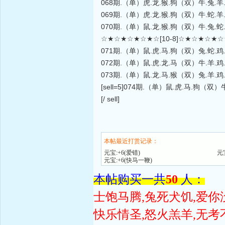
068期.（单）虎.龙.猴.狗（双）牛.兔.羊
069期.（单）虎.龙.猴.狗（双）牛.蛇.羊
070期.（单）鼠.龙.猴.狗（双）牛.兔.蛇
☆★☆★☆★☆★☆[10-8]☆★☆★☆★
071期.（单）鼠.虎.马.狗（双）兔.蛇.鸡
072期.（单）鼠.虎.龙.马（双）牛.羊.鸡
073期.（单）鼠.龙.马.猴（双）兔.羊.鸡
[sell=5]074期.（单）鼠.虎.马.狗（双）
[/ sell]
本帖最近打赏记录：
元宝:+6(爱错)
元
元宝:+6(快马一鞭)
本帖购买一共
50
人：
士饱马腾,兔死犬饥,爱你
快乐情圣,怒火羔羊,无考