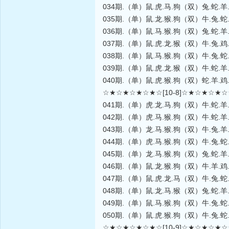
034期.（单）鼠.虎.马.狗（双）兔.蛇.羊
035期.（单）鼠.龙.猴.狗（双）牛.兔.蛇
036期.（单）鼠.马.猴.狗（双）兔.蛇.羊
037期.（单）鼠.虎.龙.猴（双）牛.兔.鸡
038期.（单）鼠.马.猴.狗（双）牛.兔.蛇
039期.（单）鼠.虎.龙.猴（双）牛.蛇.羊
040期.（单）鼠.虎.猴.狗（双）蛇.羊.鸡
☆★☆★☆★☆★☆[10-8]☆★☆★☆★
041期.（单）虎.龙.马.狗（双）牛.蛇.羊
042期.（单）虎.马.猴.狗（双）牛.蛇.羊
043期.（单）龙.马.猴.狗（双）牛.兔.羊
044期.（单）虎.马.猴.狗（双）牛.兔.蛇
045期.（单）龙.马.猴.狗（双）兔.蛇.羊
046期.（单）鼠.龙.猴.狗（双）牛.羊.鸡
047期.（单）鼠.虎.龙.马（双）牛.兔.蛇
048期.（单）鼠.龙.马.猴（双）兔.蛇.羊
049期.（单）鼠.马.猴.狗（双）牛.兔.蛇
050期.（单）鼠.虎.猴.狗（双）牛.兔.蛇
☆★☆★☆★☆★☆[10-9]☆★☆★☆★