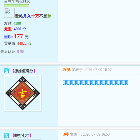
吉利平码坛好友
发帖
月入
十万
不是
梦
发贴:
4390
元宝:
4390
个
177
吉币:
元
贡献值:
44822
点
最近认证:
0 期
板凳
发表于: 2026-07-09 16:57
【
撩妹值满分
】
顶顶顶顶顶顶顶顶顶顶顶顶顶
3楼
发表于: 2026-07-09 16:53
【
蛇打七寸
】