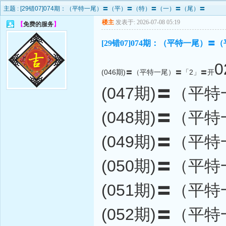
主题 :
[29错07]074期：（平特一尾）〓（平）〓（特）〓（一）〓（尾）〓
楼主
发表于: 2026-07-08 05:19
【
免费的服务
】
[29错07]074期：（平特一尾
0
(046期)〓（平特一尾）〓「2」〓开
(047期)〓（平
(048期)〓（平
(049期)〓（平
(050期)〓（平
(051期)〓（平
(052期)〓（平