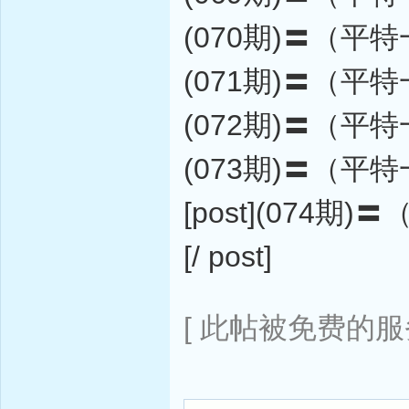
(070期)〓（平
(071期)〓（平
(072期)〓（平
(073期)〓（平
[post](074
[/ post]
[ 此帖被免费的服务在