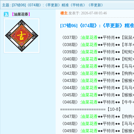
主题 :
[37错06]《074期》:《早更新》精准《平特肖》《早更新》
楼主
发表于: 2026-07-08 05:46
【
油菜花香
】
[37错06]《074期》:《早更新
《037期》:
油菜花香
●●平特肖●●【鼠
《038期》:
油菜花香
●●平特肖●●【羊
《039期》:
油菜花香
●●平特肖●●【蛇
《040期》:
油菜花香
●●平特肖●●【蛇
《041期》:
油菜花香
●●平特肖●●【马
《042期》:
油菜花香
●●平特肖●●【狗
《043期》:
油菜花香
●●平特肖●●【猴
《044期》:
油菜花香
●●平特肖●●【马
《045期》:
油菜花香
●●平特肖●●【猴
《046期》:
油菜花香
●●平特肖●●【牛
===================【10-8】
《047期》:
油菜花香
●●平特肖●●【狗
《048期》:
油菜花香
●●平特肖●●【马
《049期》:
油菜花香
●●平特肖●●【猴