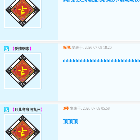
板凳
发表于: 2026-07-09 18:26
【
爱情钢索
】
ddddddddddddddddddddddddddd
3楼
发表于: 2026-07-09 05:58
【
月儿弯弯照九州
】
顶顶顶