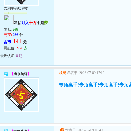
吉利平码坛好友
发帖
月入
十万
不是
梦
发贴:
266
元宝:
266
个
141
吉币:
元
贡献值:
2776
点
最近认证:
0 期
板凳
发表于: 2026-07-09 17:10
【
清水芙蓉
】
专顶高手!专顶高手!专顶高手!专顶
3楼
发表于: 2026-07-09 16:49