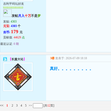
吉利平码坛好友
发帖
月入
十万
不是
梦
发贴:
4303
元宝:
4303
个
179
吉币:
元
贡献值:
44629
点
最近认证:
0 期
3楼
发表于: 2026-07-09 18:18
【
长篇大论
】
真好。。。。。。。。。
<<
1
2
3
4
5
>>
[共
12
页]