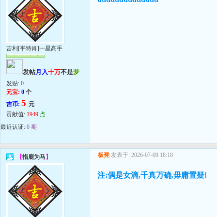
吉利[平特肖]一星高手
发帖
月入
十万
不是
梦
发贴:
0
元宝:
0
个
5
吉币:
元
贡献值:
1949
点
最近认证:
0 期
板凳
发表于: 2026-07-09 18:18
【
指鹿为马
】
注:偶是女滴,千真万确,毋庸置疑!