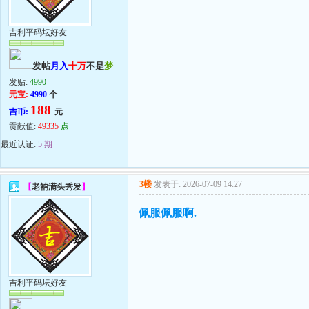
吉利平码坛好友
发帖
月入
十万
不是
梦
发贴:
4990
元宝:
4990
个
188
吉币:
元
贡献值:
49335
点
最近认证:
5 期
3楼
发表于: 2026-07-09 14:27
【
老衲满头秀发
】
佩服佩服啊.
吉利平码坛好友