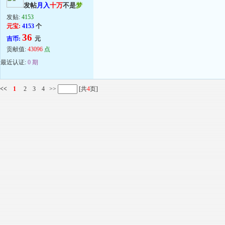
发帖
月入
十万
不是
梦
发贴:
4153
元宝:
4153
个
36
吉币:
元
贡献值:
43096
点
最近认证:
0 期
<<
1
2
3
4
>>
[共
4
页]