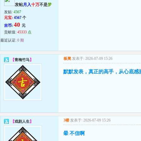
发帖
月入
十万
不是
梦
发贴:
4567
元宝:
4567
个
40
吉币:
元
贡献值:
45333
点
最近认证:
0 期
板凳
发表于: 2026-07-09 15:26
【
青梅竹马
】
默默发表，真正的高手，从心底感
3楼
发表于: 2026-07-09 15:26
【
戏剧人生
】
晕 不信啊