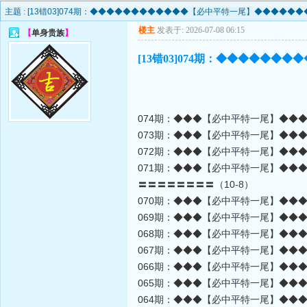
主题 :
[13错03]074期：◆◆◆◆◆◆◆◆◆◆◆◆【必中平特一尾】◆◆◆◆◆
楼主
发表于: 2026-07-08 06:15
【
单身贵族
】
[13错03]074期：◆◆◆◆◆
074期：◆◆◆【必中平特一尾】◆◆
073期：◆◆◆【必中平特一尾】◆◆◆
072期：◆◆◆【必中平特一尾】◆◆◆《
071期：◆◆◆【必中平特一尾】◆◆◆
〓〓〓〓〓〓〓〓（10-8）
070期：◆◆◆【必中平特一尾】◆◆◆
069期：◆◆◆【必中平特一尾】◆◆◆
068期：◆◆◆【必中平特一尾】◆◆◆
067期：◆◆◆【必中平特一尾】◆◆◆
066期：◆◆◆【必中平特一尾】◆◆◆
065期：◆◆◆【必中平特一尾】◆◆◆
064期：◆◆◆【必中平特一尾】◆◆◆《