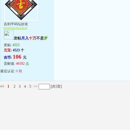
吉利平码坛好友
发帖
月入
十万
不是
梦
发贴:
4523
元宝:
4523
个
106
吉币:
元
贡献值:
46182
点
最近认证:
0 期
<<
1
2
3
4
5
>>
[共
5
页]