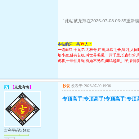
[ 此帖被龙翔在2026-07-08 06:35重新编
本帖购买一共
39
人：
一炮而红,十兄弟,无极哥,迷离,马瘦毛长,练习,人
烟小生,佛有玄机,叫世界喝采,一泻千里,长夜行箫,
虎将,十年怕井绳,有始不见终,闻鸡起舞,川子,香港
沙发
发表于: 2026-07-09 19:36
【
亢龙有悔
】
专顶高手!专顶高手!专顶高手!专顶
吉利平码坛好友