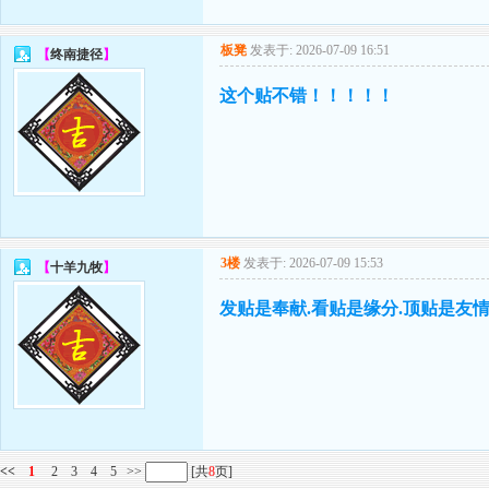
板凳
发表于: 2026-07-09 16:51
【
终南捷径
】
这个贴不错！！！！！
3楼
发表于: 2026-07-09 15:53
【
十羊九牧
】
发贴是奉献.看贴是缘分.顶贴是友
<<
1
2
3
4
5
>>
[共
8
页]