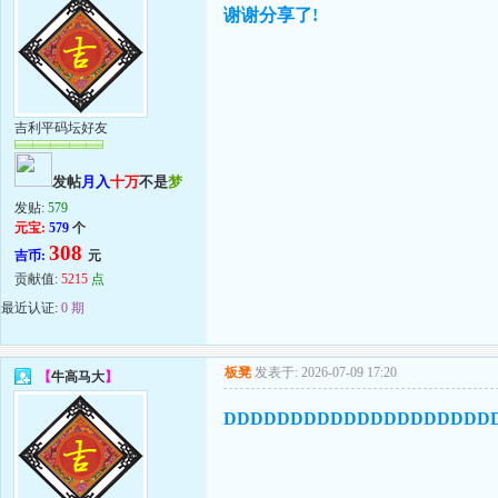
谢谢分享了!
吉利平码坛好友
发帖
月入
十万
不是
梦
发贴:
579
元宝:
579
个
308
吉币:
元
贡献值:
5215
点
最近认证:
0 期
板凳
发表于: 2026-07-09 17:20
【
牛高马大
】
DDDDDDDDDDDDDDDDDDDD