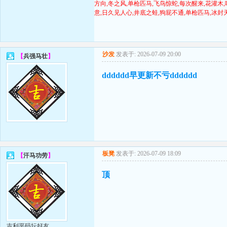
方向,冬之风,单枪匹马,飞鸟惊蛇,每次醒来,花灌木
意,日久见人心,井底之蛙,狗屁不通,单枪匹马,冰封
沙发
发表于: 2026-07-09 20:00
【
兵强马壮
】
dddddd早更新不亏dddddd
板凳
发表于: 2026-07-09 18:09
【
汗马功劳
】
顶
吉利平码坛好友