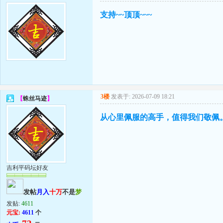
支持~~顶顶~~~
3楼
发表于: 2026-07-09 18:21
【
蛛丝马迹
】
从心里佩服的高手，值得我们敬佩。
吉利平码坛好友
发帖
月入
十万
不是
梦
发贴:
4611
元宝:
4611
个