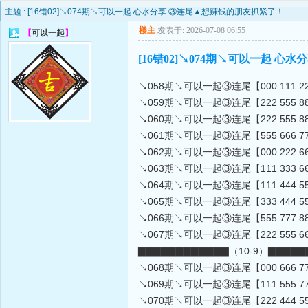
主题 :
[16错02]↘074期↘可以一起 心水分享 ③连尾▲想赚钱的朋友抓紧了！
楼主
发表于: 2026-07-08 06:55
【
可以一起
】
[16错02]↘074期↘可以一起 
↘058期↘可以一起③连尾【000 111 222 5
↘059期↘可以一起③连尾【222 555 888 
↘060期↘可以一起③连尾【222 555 888
↘061期↘可以一起③连尾【555 666 777 
↘062期↘可以一起③连尾【000 222 666 
↘063期↘可以一起③连尾【111 333 666 9
↘064期↘可以一起③连尾【111 444 555 
↘065期↘可以一起③连尾【333 444 555 
↘066期↘可以一起③连尾【555 777 888 
↘067期↘可以一起③连尾【222 555 666 9
▇▇▇▇▇▇▇▇▇▇▇▇（10-9）▇▇▇▇▇
↘068期↘可以一起③连尾【000 666 777 9
↘069期↘可以一起③连尾【111 555 777 9
↘070期↘可以一起③连尾【222 444 555 