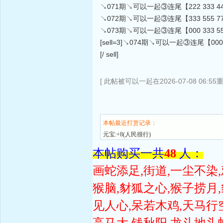
↘071期↘可以一起③连尾【222 333 444 6
↘072期↘可以一起③连尾【333 555 777 
↘073期↘可以一起③连尾【000 333 555 
[sell=3]↘074期↘可以一起③连尾【000 
[/ sell]
[ 此帖被可以一起在2026-07-08 06:55
本帖最近打赏记录：
元宝:+8(人民很行)
本帖购买一共
48
人：
画蛇添足,街道,一尘不染
猴脑,豺狐之心,猴子捞月
见人心,呆若木鸡,天马行