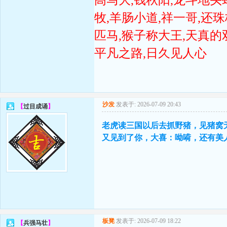
高马大,钱秋阳,龙斗地头
牧,羊肠小道,祥一哥,还
匹马,猴子称大王,天真的
平凡之路,日久见人心
沙发
发表于: 2026-07-09 20:43
【
过目成诵
】
老虎读三国以后去抓野猪，见猪窝
又见到了你，大喜：呦嗬，还有美
板凳
发表于: 2026-07-09 18:22
【
兵强马壮
】