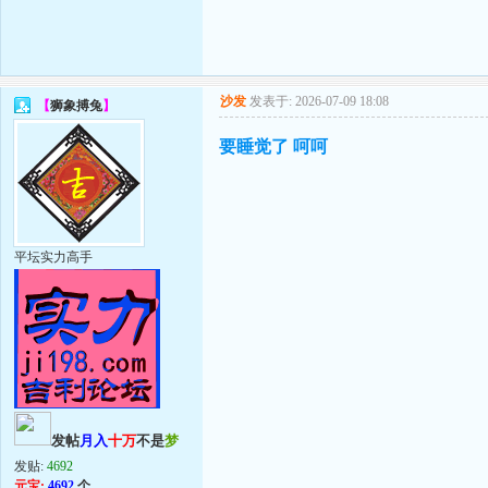
沙发
发表于: 2026-07-09 18:08
【
狮象搏兔
】
要睡觉了 呵呵
平坛实力高手
发帖
月入
十万
不是
梦
发贴:
4692
元宝:
4692
个