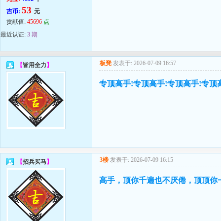
53
吉币:
元
贡献值:
45696
点
最近认证:
3 期
板凳
发表于: 2026-07-09 16:57
【
皆用全力
】
专顶高手!专顶高手!专顶高手!专顶
3楼
发表于: 2026-07-09 16:15
【
招兵买马
】
高手，顶你千遍也不厌倦，顶顶你