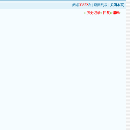
阅读
33672
次 |
返回列表
|
关闭本页
u
历史记录
u
回复
u
编辑
u