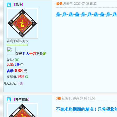
板凳
发表于: 2026-07-09 18:23
【
乾坤
】
鼎~鼎~鼎~鼎~鼎~鼎~鼎~鼎~鼎~鼎
吉利平码坛好友
发帖
月入
十万
不是
梦
发贴:
289
元宝:
289
个
888
吉币:
元
贡献值:
3009
点
最近认证:
0 期
3楼
发表于: 2026-07-09 18:00
【
羚羊挂角
】
不奢求您期期的精准！只希望您能