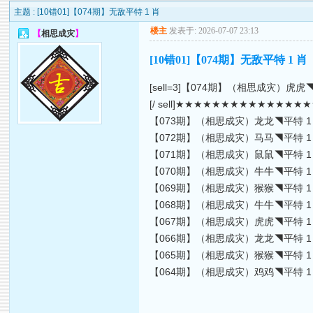
主题 :
[10错01]【074期】无敌平特 1 肖
楼主
发表于: 2026-07-07 23:13
【
相思成灾
】
[10错01]【074期】无敌平特 1 肖
[sell=3]【074期】（相思成灾）虎虎◥
[/ sell]★★★★★★★★★★★★★★★
【073期】（相思成灾）龙龙◥平特 1 
【072期】（相思成灾）马马◥平特 1 
【071期】（相思成灾）鼠鼠◥平特 1 
【070期】（相思成灾）牛牛◥平特 1 
【069期】（相思成灾）猴猴◥平特 1 
【068期】（相思成灾）牛牛◥平特 1 
【067期】（相思成灾）虎虎◥平特 1 
【066期】（相思成灾）龙龙◥平特 1 
【065期】（相思成灾）猴猴◥平特 1 
【064期】（相思成灾）鸡鸡◥平特 1 