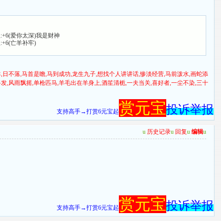
:+6(爱你太深)我是财神
:+6(亡羊补牢)
羊,日不落,马首是瞻,马到成功,龙生九子,想找个人讲讲话,惨淡经营,马前泼水,画蛇添
路发,风雨飘摇,单枪匹马,羊毛出在羊身上,酒笙清栀,一夫当关,喜好者,一尘不染,三十
赏元宝
投诉举报
支持高手→打赏6元宝起
u
历史记录
u
回复
u
编辑
u
赏元宝
投诉举报
支持高手→打赏6元宝起