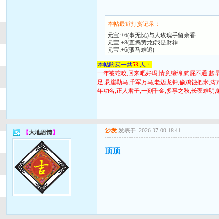
本帖最近打赏记录：
元宝:+6(事无忧)与人玫瑰手留余香
元宝:+8(直捣黄龙)我是财神
元宝:+6(驷马难追)
本帖购买一共
53
人：
一年被蛇咬,回来吧好吗,情意绵绵,狗屁不通,趁早
足,悬崖勒马,千军万马,老迈龙钟,偷鸡蚀把米,涛
年功名,正人君子,一刻千金,多事之秋,长夜难明,豺狼
沙发
发表于: 2026-07-09 18:41
【
大地恩情
】
顶顶