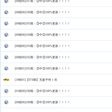
[00错00]197期：③中③100%更新！！！！
[00错00]196期：③中③100%更新！！！！
[00错00]195期：③中③100%更新！！！！
[00错00]194期：③中③100%更新！！！！
[00错00]193期：③中③100%更新！！！！
[00错00]192期：③中③100%更新！！！！
[02错01]191期：③中③100%更新！！！！
[10错01]【074期】无敌平特 1 肖
[01错00]190期：③中③100%更新！！！！
[00错00]189期：③中③100%更新！！！！