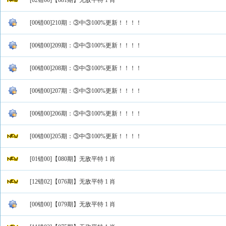
[02错00]【081期】无敌平特 1 肖
[00错00]210期：③中③100%更新！！！！
[00错00]209期：③中③100%更新！！！！
[00错00]208期：③中③100%更新！！！！
[00错00]207期：③中③100%更新！！！！
[00错00]206期：③中③100%更新！！！！
[00错00]205期：③中③100%更新！！！！
[01错00]【080期】无敌平特 1 肖
[12错02]【076期】无敌平特 1 肖
[00错00]【079期】无敌平特 1 肖