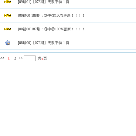
[09错01]【073期】无敌平特 1 肖
[00错00]188期：③中③100%更新！！！！
[00错00]187期：③中③100%更新！！！！
[08错00]【072期】无敌平特 1 肖
<<
1
2
>>
[共
2
页]