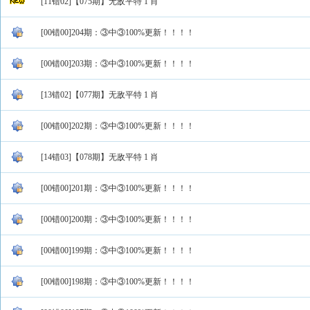
[11错02]【075期】无敌平特 1 肖
[00错00]204期：③中③100%更新！！！！
[00错00]203期：③中③100%更新！！！！
[13错02]【077期】无敌平特 1 肖
[00错00]202期：③中③100%更新！！！！
[14错03]【078期】无敌平特 1 肖
[00错00]201期：③中③100%更新！！！！
[00错00]200期：③中③100%更新！！！！
[00错00]199期：③中③100%更新！！！！
[00错00]198期：③中③100%更新！！！！