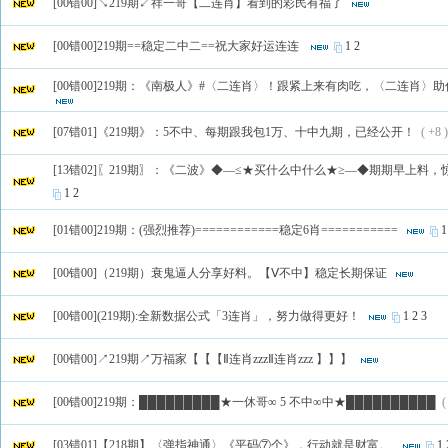
[00错00]↘219期↙祥一哥【二连肖】看到的彩民有福了
[00错00]219期==稳定二中二==祝大家好运连连
1
2
[00错00]219期：《南极人》#〈二连肖〉！跟紧上来有肉吃，〈二连肖〉
[07错01]《219期》：5不中、每期跟我包1万、十中九期，已经公开！
( +8 
[13错02]〖219期〗：《二波》◆—≤★买什么中什么★≥—◆期期早上料，
1
2
[01错00]219期：(强烈推荐)============稳定6肖===========
1
[00错00]（219期）衰鬼逼人分享好料。【Ⅴ不中】稳定长期保证
[00错00](219期):全新数据公式「3连肖」，努力做得更好！
1
2
3
[00错00]↗219期↗万福家【【【Ⅱ连肖zzzⅡ连肖zzz 】】】
[00错00]219期：█████████★一休哥∞ 5 不中∞中★██████████
(
[03错01]【218期】〈弹指神通〉《平码⑦个》，行动就是财富。
1