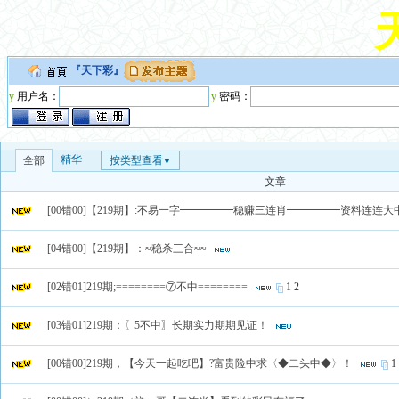
『
天下彩
』
y
用户名：
y
密码：
精华
全部
按类型查看
▼
文章
[00错00]【219期】:不易一字━━━━━稳赚三连肖━━━━━资料连连
[04错00]【219期】：≈稳杀三合≈≈
[02错01]219期;========⑦不中========
1
2
[03错01]219期：〖5不中〗长期实力期期见证！
[00错00]219期，【今天一起吃吧】?富贵险中求〈◆二头中◆〉！
1