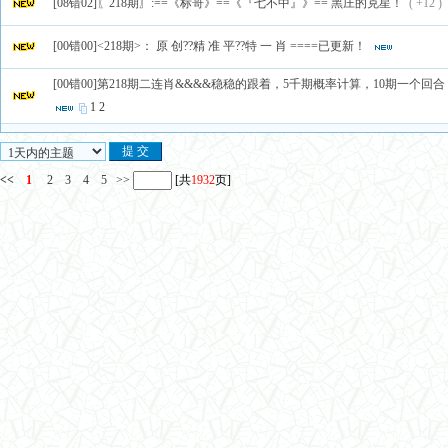
[08错02]〖218期〗:==《标哥》==《『七不中』》== 黑庄的克星！
( +12 )
[00错00]<218期>： 原 创??精 准 平??特 一 肖 ====已更新！
[00错00]第218期二连肖&&&&稳稳的跟着，5千期概率计算，10期一个
1
2
<<
1
2
3
4
5
>>
[共
1932
页]