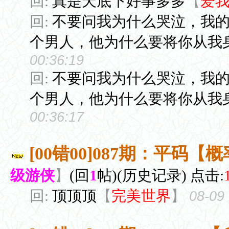
回:
真是天底下好事多多
【
爱
回:
不要问我为什么哭泣，我的
个男人，他为什么要将你从我
00:36:19
回:
不要问我为什么哭泣，我的
个男人，他为什么要将你从我
00:36:17
[00错00]087期：平码
级游侠
】
(
回
1
帖
)(
历史记录
) 点击:
回:
顶顶顶
【
完美世界
】
08-09