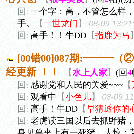
回:
一个字：高，不管怎么样，
手。
【
一世龙门
】
08-09 13:21
回:
高手！！牛DD
【
指鹿为马
[00错00]087期:━━
经更新 ！！
【
水上人家
】
(
回
4
回:
感谢党和人民的关爱~~~
【
回:
观看中
【
小色儿
】
08-09 11
回:
高手！牛DD
【
早猜透你的
回:
老虎读三国以后去抓野猪，
身见兽夹上有一死猪，大惊：