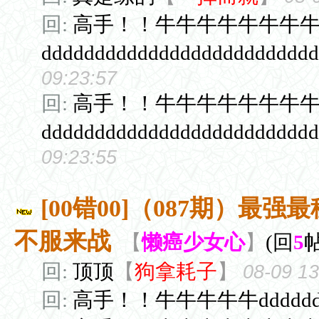
回:
高手！！牛牛牛牛牛牛牛牛
dddddddddddddddddddddddddd
09:23:57
回:
高手！！牛牛牛牛牛牛牛牛
dddddddddddddddddddddddddd
09:23:55
[00错00]（087期）
不服来战
【
懒癌少女心
】
(
回
5
回:
顶顶
【
狗拿耗子
】
08-09 13
回:
高手！！牛牛牛牛牛ddddddd