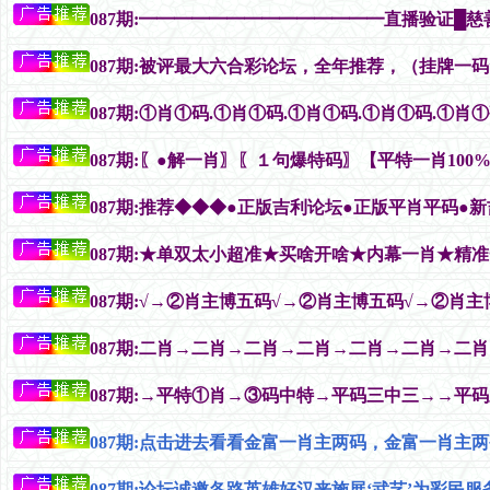
087期:━━━━━━━━━━━━━━直播验证█
087期:被评最大六合彩论坛，全年推荐，（挂牌一
087期:①肖①码.①肖①码.①肖①码.①肖①码.①肖
087期:〖●解一肖〗〖１句爆特码〗【平特一肖10
087期:推荐◆◆◆●正版吉利论坛●正版平肖平码●
087期:★单双太小超准★买啥开啥★内幕一肖★精
087期:√→②肖主博五码√→②肖主博五码√→②肖
087期:二肖→二肖→二肖→二肖→二肖→二肖→
087期:→平特①肖→③码中特→平码三中三→→平
087期:点击进去看看金富一肖主两码，金富一肖主两
087期:论坛诚邀各路英雄好汉来施展‘武艺’为彩