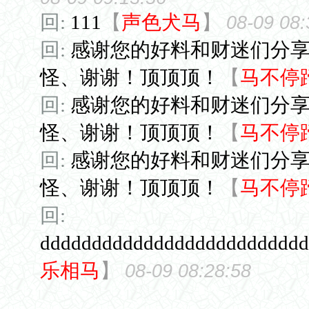
回:
111
【
声色犬马
】
08-09 08:
回:
感谢您的好料和财迷们分享
怪、谢谢！顶顶顶！
【
马不停
回:
感谢您的好料和财迷们分享
怪、谢谢！顶顶顶！
【
马不停
回:
感谢您的好料和财迷们分享
怪、谢谢！顶顶顶！
【
马不停
回:
dddddddddddddddddddddddddd
乐相马
】
08-09 08:28:58