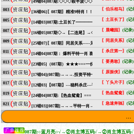
[49错04]087期:◇◇◇殺半波◇◇◇
〖伯乐相马〗
(记
003
[36错06]〖087期〗精准9特肖！！！准准准！！！
〖土豆长了〗
(记
005
[14错03]087期:土豆长了━━━━━━◣Ⅲ连尾◢━━
〖晨曦园〗
(记录)
007
[16错05]087期◇→【二连尾】→◇.稳定的资料.是不是
〖同居关系〗
(记
009
[25错07]〖087期〗同居关系-----见证辉煌,下多少赚多
〖杀庄第一〗
(记
011
[14错04]087期： 爆料平特一肖 喜欢就顶起来！
〖要勇敢〗
(记录)
013
[23错05]（087期）★★★===一份很准的规律《⑧肖》
〖原振侠〗
(记录)
015
[17错04](087期)→→→.投资平特一尾→→→
〖丫头片子〗
(记
017
[12错03]【087期】---稳料杀庄---平特壹肖------见帖早
〖热血鸳鸯〗
(记
019
[24错04]087期:【热血鸳鸯】===【二连肖】===
〖急速奔驰〗
(记
021
[13错03][087期]→→→平特一肖→→→富贵与贫穷
.
087期:○蓝月亮○√→②肖主博五码√→②肖主博五