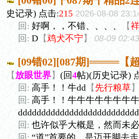
[00错00]┏087期┓精
史记录
) 点击:
215
2026-08-08 23:1
回:
好啊，，不错、、、、
【
回:
D
【
鸡犬不宁
】
08-09 02:43
[09错02][087期]══
【
放眼世界
】
(
回
4
帖
)(
历史记录
) 
回:
高手！！牛dd
【
先行粮草
回:
高手！！牛牛牛牛牛牛牛牛
dddddddddddddddddddddddddd
回:
也许似乎大概是，然而未
回:
“道”首要的，是迈开脚去