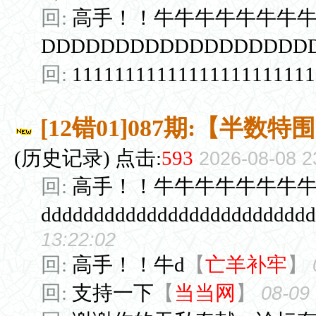
回:
高手！！牛牛牛牛牛牛牛牛
DDDDDDDDDDDDDDDDDD
回:
11111111111111111111111
[12错01]087期:【半
(
历史记录
) 点击:
593
2026-08-08 2
回:
高手！！牛牛牛牛牛牛牛牛
dddddddddddddddddddddddddd
13:22:02
回:
高手！！牛d
【
亡羊补牢
】
回:
支持一下
【
当当网
】
08-09