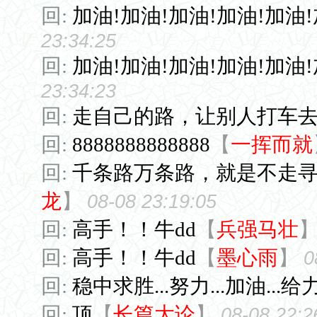
回:
加油!加油!加油!加油!加油!
23:34:25
回:
加油!加油!加油!加油!加油!
23:34:23
回:
走自己的路，让别人打车去
回:
8888888888888
【
一挥而就
回:
千条路万条路，就是不走寻
龙
】
08-08 23:19:05
回:
高手！！牛dd
【
兵强马壮
回:
高手！！牛dd
【
墨心雨
】
0
回:
稳中求胜...努力...加油...给
回:
顶
【
长篇大论
】
08-08 22:2