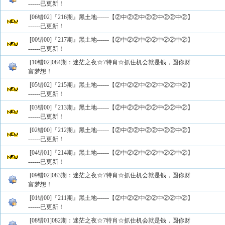
------已更新！
[06错02]『216期』黑土地------【②中②②中②②中②②中②】
------已更新！
[00错00]『217期』黑土地------【②中②②中②②中②②中②】
------已更新！
[10错02]084期：迷茫之夜☆7特肖☆抓住机会就是钱，圆你财
富梦想！
[05错02]『215期』黑土地------【②中②②中②②中②②中②】
------已更新！
[03错00]『213期』黑土地------【②中②②中②②中②②中②】
------已更新！
[02错00]『212期』黑土地------【②中②②中②②中②②中②】
------已更新！
[04错01]『214期』黑土地------【②中②②中②②中②②中②】
------已更新！
[09错02]083期：迷茫之夜☆7特肖☆抓住机会就是钱，圆你财
富梦想！
[01错00]『211期』黑土地------【②中②②中②②中②②中②】
------已更新！
[08错01]082期：迷茫之夜☆7特肖☆抓住机会就是钱，圆你财