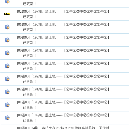
------已更新！
[02错00]『197期』黑土地------【②中②②中②②中②②中②】
------已更新！
[01错00]『196期』黑土地------【②中②②中②②中②②中②】
------已更新！
[00错00]『195期』黑土地------【②中②②中②②中②②中②】
------已更新！
[00错00]『194期』黑土地------【②中②②中②②中②②中②】
------已更新！
[00错00]『193期』黑土地------【②中②②中②②中②②中②】
------已更新！
[00错00]『192期』黑土地------【②中②②中②②中②②中②】
------已更新！
[02错01]『191期』黑土地------【②中②②中②②中②②中②】
------已更新！
[01错00]『190期』黑土地------【②中②②中②②中②②中②】
------已更新！
[00错00]『189期』黑土地------【②中②②中②②中②②中②】
------已更新！
[00错00]074期：迷茫之夜☆7特肖☆抓住机会就是钱，圆你财