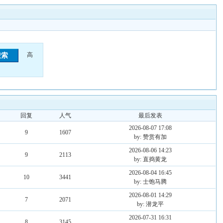
高
回复
人气
最后发表
2026-08-07 17:08
9
1607
by: 赞赏有加
2026-08-06 14:23
9
2113
by: 直捣黄龙
2026-08-04 16:45
10
3441
by: 士饱马腾
2026-08-01 14:29
7
2071
by: 潜龙平
2026-07-31 16:31
8
3145