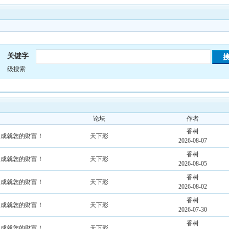
关键字
级搜索
论坛
作者
香树
证，成就您的财富！
天下彩
2026-08-07
香树
证，成就您的财富！
天下彩
2026-08-05
香树
证，成就您的财富！
天下彩
2026-08-02
香树
证，成就您的财富！
天下彩
2026-07-30
香树
证，成就您的财富！
天下彩